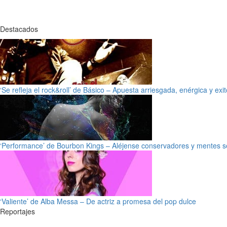
Destacados
‘Se refleja el rock&roll’ de Básico – Apuesta arriesgada, enérgica y exi
‘Performance’ de Bourbon Kings – Aléjense conservadores y mentes s
‘Valiente’ de Alba Messa – De actriz a promesa del pop dulce
Reportajes