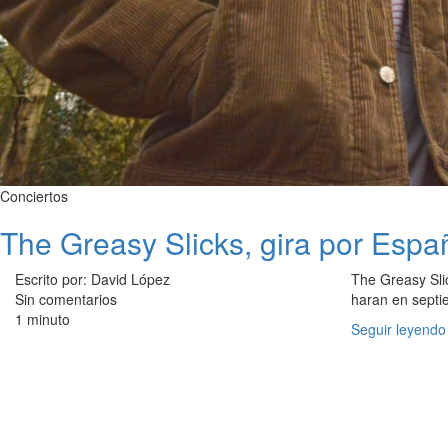
Conciertos
The Greasy Slicks, gira por Esp
Escrito por: David López
The Greasy Slic
Sin comentarios
haran en septi
1 minuto
Seguir leyendo