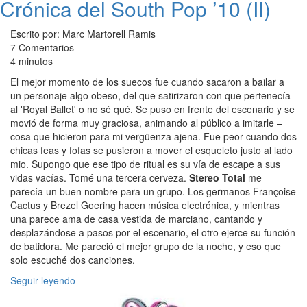
Crónica del South Pop ’10 (II)
Escrito por: Marc Martorell Ramis
7 Comentarios
4 minutos
El mejor momento de los suecos fue cuando sacaron a bailar a
un personaje algo obeso, del que satirizaron con que pertenecía
al 'Royal Ballet' o no sé qué. Se puso en frente del escenario y se
movió de forma muy graciosa, animando al público a imitarle –
cosa que hicieron para mi vergüenza ajena. Fue peor cuando dos
chicas feas y fofas se pusieron a mover el esqueleto justo al lado
mio. Supongo que ese tipo de ritual es su vía de escape a sus
vidas vacías. Tomé una tercera cerveza.
Stereo Total
me
parecía un buen nombre para un grupo. Los germanos Françoise
Cactus y Brezel Goering hacen música electrónica, y mientras
una parece ama de casa vestida de marciano, cantando y
desplazándose a pasos por el escenario, el otro ejerce su función
de batidora. Me pareció el mejor grupo de la noche, y eso que
solo escuché dos canciones.
Seguir leyendo