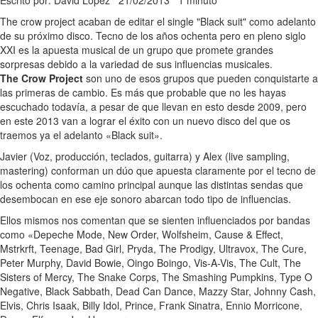
Escrito por: David López
21/02/2013
1 minuto
The crow project acaban de editar el single "Black suit" como adelanto
de su próximo disco. Tecno de los años ochenta pero en pleno siglo
XXI es la apuesta musical de un grupo que promete grandes
sorpresas debido a la variedad de sus influencias musicales.
The Crow Project
son uno de esos grupos que pueden conquistarte a
las primeras de cambio. Es más que probable que no les hayas
escuchado todavía, a pesar de que llevan en esto desde 2009, pero
en este 2013 van a lograr el éxito con un nuevo disco del que os
traemos ya el adelanto «Black suit».
Javier (Voz, producción, teclados, guitarra) y Alex (live sampling,
mastering) conforman un dúo que apuesta claramente por el tecno de
los ochenta como camino principal aunque las distintas sendas que
desembocan en ese eje sonoro abarcan todo tipo de influencias.
Ellos mismos nos comentan que se sienten influenciados por bandas
como «Depeche Mode, New Order, Wolfsheim, Cause & Effect,
Mstrkrft, Teenage, Bad Girl, Pryda, The Prodigy, Ultravox, The Cure,
Peter Murphy, David Bowie, Oingo Boingo, Vis-A-Vis, The Cult, The
Sisters of Mercy, The Snake Corps, The Smashing Pumpkins, Type O
Negative, Black Sabbath, Dead Can Dance, Mazzy Star, Johnny Cash,
Elvis, Chris Isaak, Billy Idol, Prince, Frank Sinatra, Ennio Morricone,