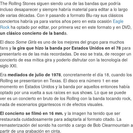
The Rolling Stones siguen siendo una de las bandas que podría
incluso desaparecer y siempre habría material para editar a lo largo
de varias décadas. Con ir pasando a formato Blu-ray sus clásicos
conciertos habría ya para varios años pero en esta ocasión
Eagle
Rock
ha optado por editar, por primera vez en este formato y en DVD,
un clásico concierto de la band
a.
El disco
Some Girls
es uno de los mejores del grupo para muchos
fans y
la gira que hizo la banda por Estados Unidos en el 78
para
presentarlo es de las más recordadas. De eso se trata, de recoger un
concierto de esa mítica gira y poderlo disfrutar con la tecnología del
siglo XXI.
Era
mediados de julio de 1978
, concretamente el día 18, cuando los
Rolling se presentaron en Texas. El disco era número 1 en ese
momento en Estados Unidos y la banda por aquellos entonces había
optado por una vuelta a sus raíces en sus shows. Lo que se puede
ver es un concierto en bruto de los Rolling con la banda tocando rock,
nada de escenarios gigantescos ni de efectos visuales.
El concierto se filmó en 16 mm.
y la imagen ha tenido que ser
restaurada cuidadosamente para adaptarla al formato citado. La
remasterización del sonido ha corrido a cargo de Bob Clearmountain a
partir de una grabación en cinta.