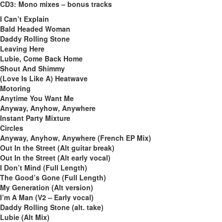
CD3: Mono mixes – bonus tracks
I Can’t Explain
Bald Headed Woman
Daddy Rolling Stone
Leaving Here
Lubie, Come Back Home
Shout And Shimmy
(Love Is Like A) Heatwave
Motoring
Anytime You Want Me
Anyway, Anyhow, Anywhere
Instant Party Mixture
Circles
Anyway, Anyhow, Anywhere (French EP Mix)
Out In the Street (Alt guitar break)
Out In the Street (Alt early vocal)
I Don’t Mind (Full Length)
The Good’s Gone (Full Length)
My Generation (Alt version)
I’m A Man (V2 – Early vocal)
Daddy Rolling Stone (alt. take)
Lubie (Alt Mix)