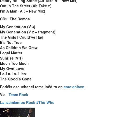
Daddy Rolling Stone (Alt Take B – New Mix)
Out In The Street (Alt Take 2)
I’m A Man (Alt – New Mix)
CD5: The Demos
My Generation (V 3)
My Generation (V 2 – fragment)
The Girls I Could’ve Had
It’s Not True
As Children We Grew
Legal Matter
Sunrise (V 1)
Much Too Much
My Own Love
La-La-La- Lies
The Good’s Gone
Podéis escuchar el tema inédito en
este enlace
.
Vía |
Team Rock
Lanzamientos
Rock
#The-Who