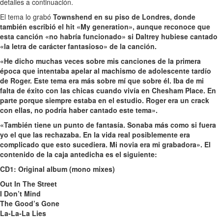
detalles a continuación.
El tema lo grabó
Townshend
en su piso de Londres, donde
también escribió el hit «My generation», aunque reconoce que
esta canción «no habría funcionado» si Daltrey hubiese cantado
«la letra de carácter fantasioso» de la canción.
«He dicho muchas veces sobre
mis canciones de la primera
época
que intentaba apelar al machismo de adolescente tardío
de Roger. Este tema era más sobre mí que sobre él. Iba de mi
falta de éxito con las chicas cuando vivía en Chesham Place. En
parte porque siempre estaba en el estudio. Roger era un crack
con ellas, no podría haber cantado este tema».
«También tiene un punto de fantasía. Sonaba más como si fuera
yo el que las rechazaba. En la vida real posiblemente era
complicado que esto sucediera. Mi novia era mi grabadora». El
contenido de la caja antedicha es el siguiente:
CD1: Original album (mono mixes)
Out In The Street
I Don’t Mind
The Good’s Gone
La-La-La Lies