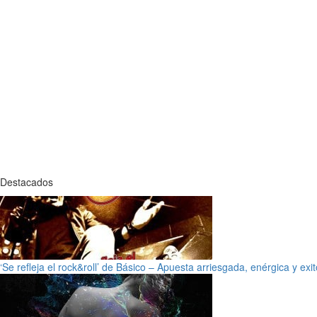
Destacados
‘Se refleja el rock&roll’ de Básico – Apuesta arriesgada, enérgica y exi