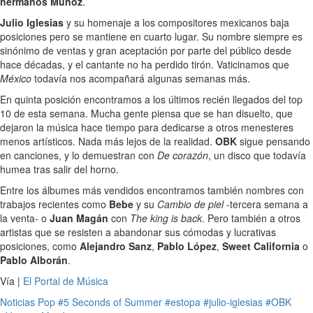
hermanos Muñoz
.
Julio Iglesias
y su homenaje a los compositores mexicanos baja
posiciones pero se mantiene en cuarto lugar. Su nombre siempre es
sinónimo de ventas y gran aceptación por parte del público desde
hace décadas, y el cantante no ha perdido tirón. Vaticinamos que
México
todavía nos acompañará algunas semanas más.
En quinta posición encontramos a los últimos recién llegados del top
10 de esta semana. Mucha gente piensa que se han disuelto, que
dejaron la música hace tiempo para dedicarse a otros menesteres
menos artísticos. Nada más lejos de la realidad.
OBK
sigue pensando
en canciones, y lo demuestran con
De corazón
, un disco que todavía
humea tras salir del horno.
Entre los álbumes más vendidos encontramos también nombres con
trabajos recientes como
Bebe
y su
Cambio de piel
-tercera semana a
la venta- o
Juan Magán
con
The king is back
. Pero también a otros
artistas que se resisten a abandonar sus cómodas y lucrativas
posiciones, como
Alejandro Sanz
,
Pablo López
,
Sweet California
o
Pablo Alborán
.
Vía |
El Portal de Música
Noticias
Pop
#5 Seconds of Summer
#estopa
#julio-iglesias
#OBK