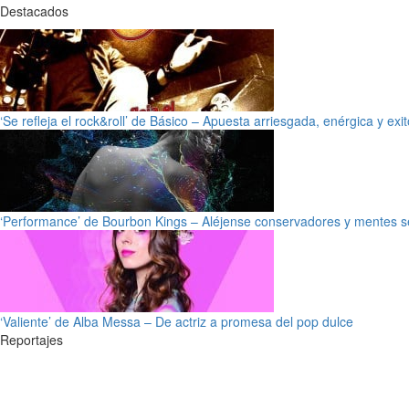
Destacados
‘Se refleja el rock&roll’ de Básico – Apuesta arriesgada, enérgica y exi
‘Performance’ de Bourbon Kings – Aléjense conservadores y mentes s
‘Valiente’ de Alba Messa – De actriz a promesa del pop dulce
Reportajes