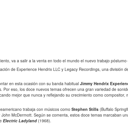
nto, va a salir a la venta en todo el mundo el nuevo trabajo póstumo
boración de Experience Hendrix LLC y Legacy Recordings, una división
contar en esta ocasión con su banda habitual
Jimmy Hendrix Experien
tes. Por eso, los doce nuevos temas ofrecen una gran variedad de soni
cando mejor que nunca y reflejando su crecimiento como compositor, m
orteamericano trabaja con músicos como
Stephen Stills
(Buffalo Springf
y John McDermott. Según se comenta, estos doce temas marcaban una n
de
Electric Ladyland
(1968).