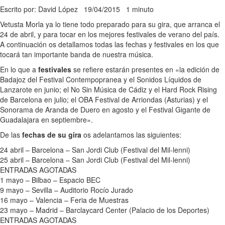
Escrito por: David López
19/04/2015
1 minuto
Vetusta Morla ya lo tiene todo preparado para su gira, que arranca el
24 de abril, y para tocar en los mejores festivales de verano del país.
A continuación os detallamos todas las fechas y festivales en los que
tocará tan importante banda de nuestra música.
En lo que a
festivales
se refiere estarán presentes en «la edición de
Badajoz del Festival Contempopranea y el Sonidos Líquidos de
Lanzarote en junio; el No Sin Música de Cádiz y el Hard Rock Rising
de Barcelona en julio; el OBA Festival de Arriondas (Asturias) y el
Sonorama de Aranda de Duero en agosto y el Festival Gigante de
Guadalajara en septiembre».
De las
fechas de su gira
os adelantamos las siguientes:
24 abril – Barcelona – San Jordi Club (Festival del Mil-lenni)
25 abril – Barcelona – San Jordi Club (Festival del Mil-lenni)
ENTRADAS AGOTADAS
1 mayo – Bilbao – Espacio BEC
9 mayo – Sevilla – Auditorio Rocío Jurado
16 mayo – Valencia – Feria de Muestras
23 mayo – Madrid – Barclaycard Center (Palacio de los Deportes)
ENTRADAS AGOTADAS