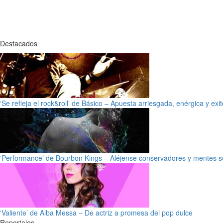
Destacados
‘Se refleja el rock&roll’ de Básico – Apuesta arriesgada, enérgica y exi
‘Performance’ de Bourbon Kings – Aléjense conservadores y mentes s
‘Valiente’ de Alba Messa – De actriz a promesa del pop dulce
Reportajes