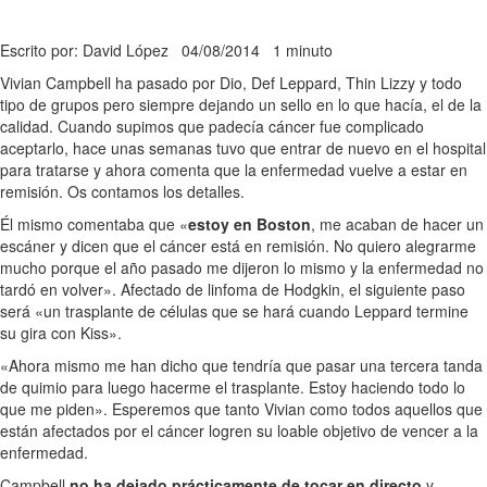
Escrito por: David López
04/08/2014
1 minuto
Vivian Campbell ha pasado por Dio, Def Leppard, Thin Lizzy y todo
tipo de grupos pero siempre dejando un sello en lo que hacía, el de la
calidad. Cuando supimos que padecía cáncer fue complicado
aceptarlo, hace unas semanas tuvo que entrar de nuevo en el hospital
para tratarse y ahora comenta que la enfermedad vuelve a estar en
remisión. Os contamos los detalles.
Él mismo comentaba que «
estoy en Boston
, me acaban de hacer un
escáner y dicen que el cáncer está en remisión. No quiero alegrarme
mucho porque el año pasado me dijeron lo mismo y la enfermedad no
tardó en volver». Afectado de linfoma de Hodgkin, el siguiente paso
será «un trasplante de células que se hará cuando Leppard termine
su gira con Kiss».
«Ahora mismo me han dicho que tendría que pasar una tercera tanda
de quimio para luego hacerme el trasplante. Estoy haciendo todo lo
que me piden». Esperemos que tanto Vivian como todos aquellos que
están afectados por el cáncer logren su loable objetivo de vencer a la
enfermedad.
Campbell
no ha dejado prácticamente de tocar en directo
y