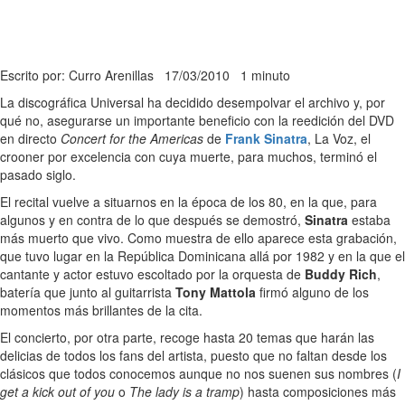
Escrito por: Curro Arenillas
17/03/2010
1 minuto
La discográfica Universal ha decidido desempolvar el archivo y, por
qué no, asegurarse un importante beneficio con la reedición del DVD
en directo
Concert for the Americas
de
Frank Sinatra
, La Voz, el
crooner por excelencia con cuya muerte, para muchos, terminó el
pasado siglo.
El recital vuelve a situarnos en la época de los 80, en la que, para
algunos y en contra de lo que después se demostró,
Sinatra
estaba
más muerto que vivo. Como muestra de ello aparece esta grabación,
que tuvo lugar en la República Dominicana allá por 1982 y en la que el
cantante y actor estuvo escoltado por la orquesta de
Buddy Rich
,
batería que junto al guitarrista
Tony Mattola
firmó alguno de los
momentos más brillantes de la cita.
El concierto, por otra parte, recoge hasta 20 temas que harán las
delicias de todos los fans del artista, puesto que no faltan desde los
clásicos que todos conocemos aunque no nos suenen sus nombres (
I
get a kick out of you
o
The lady is a tramp
) hasta composiciones más