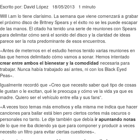
Escrito por: David López
18/05/2013
1 minuto
Will i.am lo tiene clarísimo. La semana que viene comenzará a grabar
el próximo disco de Britney Spears y el éxito no se les puede escapar
de las manos. El citado ha tenido una serie de reuniones con Spears
para delimitar cómo será el sonido del disco y la claridad de ideas
parece ser la nota predominante de esos encuentros.
«Antes de meternos en el estudio hemos tenido varias reuniones en
las que hemos delimitado cómo vamos a sonar. Hemos intentado
crear entre ambos el bienestar y la comodidad
necesaria para
trabajar. Nunca había trabajado así antes, ni con los Black Eyed
Peas».
Igualmente recordó que «Creo que necesito saber qué tipo de cosas
le gustan o le excitan, qué le preocupa y cómo ve la vida ya que es
madre. Quiero ser el vehículo entre ella y sus fans”.
«A veces toco temas más emotivos y ella misma me indica que hacer
canciones para bailar está bien pero ciertos cortes más oscuros o
personales no tanto. Le dije también que debía
ir apuntando notas
de lo que me iba diciendo ya que para componer y producir a veces
necesito un filtro para evitar ciertas cuestiones».