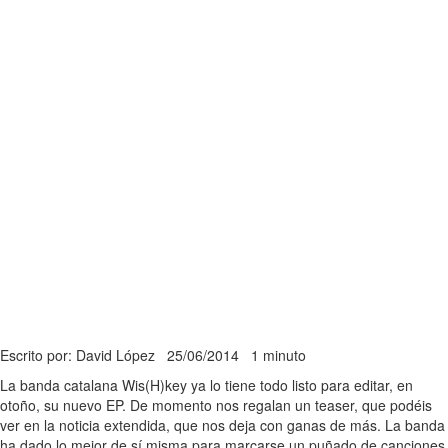
Escrito por: David López
25/06/2014
1 minuto
La banda catalana Wis(H)key ya lo tiene todo listo para editar, en
otoño, su nuevo EP. De momento nos regalan un teaser, que podéis
ver en la noticia extendida, que nos deja con ganas de más. La banda
ha dado lo mejor de sí misma para marcarse un puñado de canciones