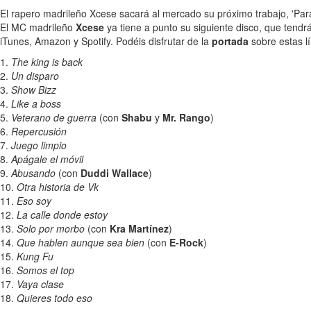
El rapero madrileño Xcese sacará al mercado su próximo trabajo, 'Pa
El MC madrileño
Xcese
ya tiene a punto su siguiente disco, que tend
iTunes, Amazon y Spotify. Podéis disfrutar de la
portada
sobre estas lí
1.
The king is back
2.
Un disparo
3.
Show Bizz
4.
Like a boss
5.
Veterano de guerra
(con
Shabu
y
Mr. Rango
)
6.
Repercusión
7.
Juego limpio
8.
Apágale el móvil
9.
Abusando
(con
Duddi Wallace
)
10.
Otra historia de Vk
11.
Eso soy
12.
La calle donde estoy
13.
Solo por morbo
(con
Kra Martínez
)
14.
Que hablen aunque sea bien
(con
E-Rock
)
15.
Kung Fu
16.
Somos el top
17.
Vaya clase
18.
Quieres todo eso