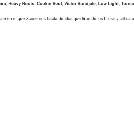
ira
,
Heavy Roots
,
Cookin Soul
,
Víctor Bondjale
,
Low Light
,
Torric
e en el que Xcese nos habla de «los que tiran de los hilos» y critica