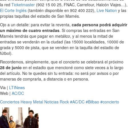
la red
Ticketmaster
(902 15 00 25, FNAC, Carrefour, Halcón Viajes…),
El Corte Inglés
(también disponible en 902 400 222),
Live Nation
y las
propias taquillas del estadio de San Mamés.
Ojo a un detalle: para evitar la reventa,
cada persona podrá adquirir
un máximo de cuatro entradas
. Si compras las entradas en San
Mamés tendrás que pagar en
metálico
, y al menos la mitad de
entradas se venderán en la ciudad (las 15000 localidades, 10000 de
grada y 5000 de pista, que se venden en la taquilla del estadio de
fútbol).
Recordemos, simplemente, que el concierto se celebrará el próximo
28 de junio
en el estadio que mencioné como siete veces a lo largo
del artículo. No te quedes sin tu entrada: no será por avisos o por
maneras de comprarla, a distancia o en persona.
Via |
LTINews
Web |
AC/DC
Conciertos
Heavy Metal
Noticias
Rock
#AC/DC
#Bilbao
#concierto