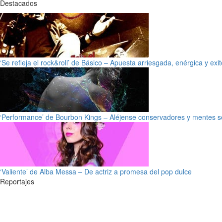
Destacados
‘Se refleja el rock&roll’ de Básico – Apuesta arriesgada, enérgica y exi
‘Performance’ de Bourbon Kings – Aléjense conservadores y mentes s
‘Valiente’ de Alba Messa – De actriz a promesa del pop dulce
Reportajes