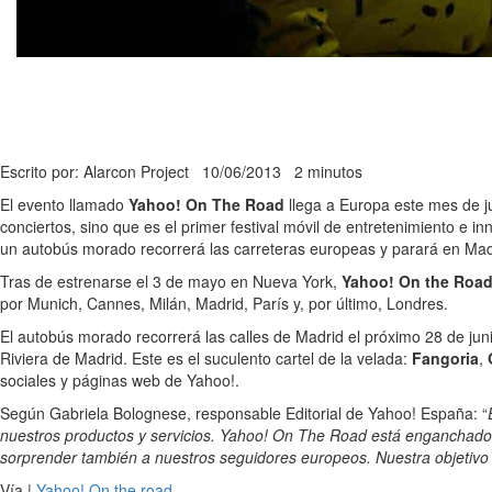
Escrito por: Alarcon Project
10/06/2013
2 minutos
El evento llamado
Yahoo! On The Road
llega a Europa este mes de j
conciertos, sino que es el primer festival móvil de entretenimiento e 
un autobús morado recorrerá las carreteras europeas y parará en Madr
Tras de estrenarse el 3 de mayo en Nueva York,
Yahoo! On the Roa
por Munich, Cannes, Milán, Madrid, París y, por último, Londres.
El autobús morado recorrerá las calles de Madrid el próximo 28 de jun
Riviera de Madrid. Este es el suculento cartel de la velada:
Fangoria
,
sociales y páginas web de Yahoo!.
Según Gabriela Bolognese, responsable Editorial de Yahoo! España: “
nuestros productos y servicios. Yahoo! On The Road está enganchado 
sorprender también a nuestros seguidores europeos. Nuestra objetivo e
Vía |
Yahoo! On the road