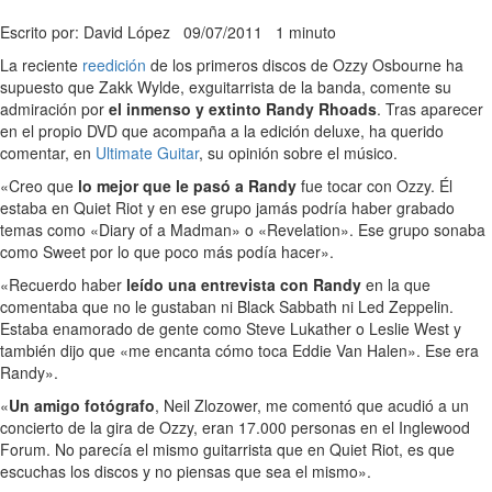
Escrito por: David López
09/07/2011
1 minuto
La reciente
reedición
de los primeros discos de Ozzy Osbourne ha
supuesto que Zakk Wylde, exguitarrista de la banda, comente su
admiración por
el inmenso y extinto Randy Rhoads
. Tras aparecer
en el propio DVD que acompaña a la edición deluxe, ha querido
comentar, en
Ultimate Guitar
, su opinión sobre el músico.
«Creo que
lo mejor que le pasó a Randy
fue tocar con Ozzy. Él
estaba en Quiet Riot y en ese grupo jamás podría haber grabado
temas como «Diary of a Madman» o «Revelation». Ese grupo sonaba
como Sweet por lo que poco más podía hacer».
«Recuerdo haber
leído una entrevista con Randy
en la que
comentaba que no le gustaban ni Black Sabbath ni Led Zeppelin.
Estaba enamorado de gente como Steve Lukather o Leslie West y
también dijo que «me encanta cómo toca Eddie Van Halen». Ese era
Randy».
«
Un amigo fotógrafo
, Neil Zlozower, me comentó que acudió a un
concierto de la gira de Ozzy, eran 17.000 personas en el Inglewood
Forum. No parecía el mismo guitarrista que en Quiet Riot, es que
escuchas los discos y no piensas que sea el mismo».