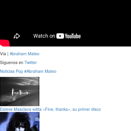
Vía |
Abraham Mateo
Síguenos en
Twitter
Noticias
Pop
#Abraham Mateo
Esteve Masclans edita «Fine, thanks», su primer disco