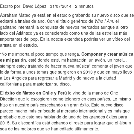
Escrito por: David López
31/07/2014
2 minutos
Abraham Mateo ya está en el estudio grabando su nuevo disco que se
editará a finales de año. Con el título genérico de
Who I Am
, el
gaditano intentará la conquista de nuevos mercados aunque al otro
lado del Atlántico ya es considerado como una de las estrellas más
importantes del pop. En la noticia extendida podréis ver un vídeo del
artista en el estudio.
“No me importa el poco tiempo que tenga.
Componer y crear música
es mi pasión
, esté donde esté, mi habitación, un avión, un hotel…
siempre estoy tratando de hacer nueva música” comenta el joven que
le da forma a unos temas que surgieron en 2013 y que en mayo llevó
a Los Angeles para regresar a Madrid y de nuevo a la ciudad
californiana para masterizar su disco.
El
éxito de Mateo en Chile y Perú
le vino de la mano de One
Direction que le escogieron como telonero en esos países. Lo mismo
hizo en nuestro país cosechando un gran éxito. Este nuevo disco
parece mucho más enfocado al mercado internacional y es más que
probable que estemos hablando de uno de los grandes éxitos para
2015. Su discográfica está echando el resto para lograr que el álbum
sea de los mejores que se han editado últimamente.