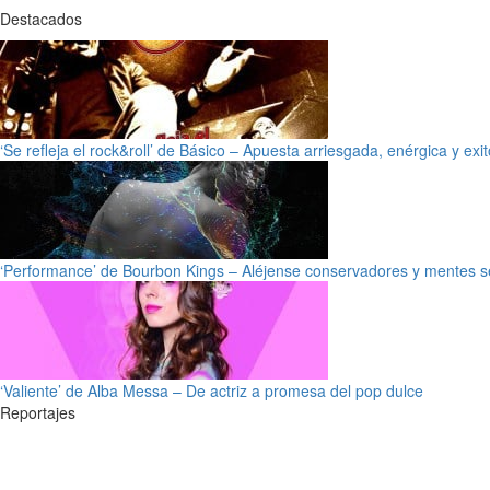
Destacados
‘Se refleja el rock&roll’ de Básico – Apuesta arriesgada, enérgica y exi
‘Performance’ de Bourbon Kings – Aléjense conservadores y mentes s
‘Valiente’ de Alba Messa – De actriz a promesa del pop dulce
Reportajes