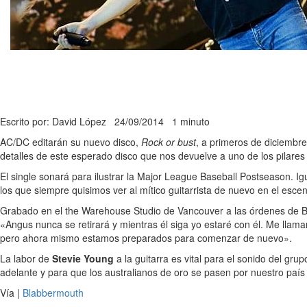
Escrito por: David López
24/09/2014
1 minuto
AC/DC editarán su nuevo disco,
Rock or bust
, a primeros de diciembr
detalles de este esperado disco que nos devuelve a uno de los pilares 
El single sonará para ilustrar la Major League Baseball Postseason. 
los que siempre quisimos ver al mítico guitarrista de nuevo en el esce
Grabado en el the Warehouse Studio de Vancouver a las órdenes de Bre
«Angus nunca se retirará y mientras él siga yo estaré con él. Me ll
pero ahora mismo estamos preparados para comenzar de nuevo».
La labor de
Stevie Young
a la guitarra es vital para el sonido del g
adelante y para que los australianos de oro se pasen por nuestro paí
Vía |
Blabbermouth