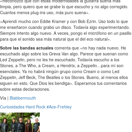
«Reconozco que con estas modernidades la guitarra suena más
limpia, pero quiero que se grabe lo que escucho y no algo corregido.
Cuantos menos plug-ins uso, más puro suena».
«Aprendí mucho con Eddie Kramer y con Bob Ezrin. Uso todo lo que
me enseñaron cuando grabo un disco. Todavía sigo experimentando.
Siempre intento algo nuevo. A veces, pongo el micrófono en un pasillo
para que el sonido sea más natural que el del eco natural».
Sobre las bandas actuales
comenta que «no hay nada nuevo. He
escuchado algo sobre los Greva Van algo. Parece que suenan como
Led Zeppelin, pero no les he escuchado. Todavía escucho a los
Stones, a The Who, a Cream, a Hendrix, a Zeppelin…para mí son
esenciales. Ya no habrá ningún grupo como Cream o como Led
Zeppelin, Jeff Beck, The Beatles o los Stones. Bueno, al menos ellos
siguen en esto. Que Dios les bendiga». Esperamos tus comentarios
sobre estas declaraciones.
Vía |
Blabbermouth
Curiosidades
Hard Rock
#Ace-Frehley