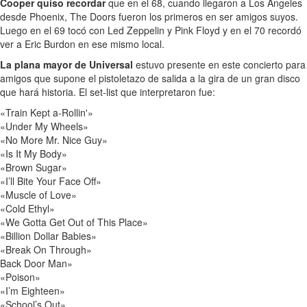
Cooper quiso recordar
que en el 68, cuando llegaron a Los Angeles
desde Phoenix, The Doors fueron los primeros en ser amigos suyos.
Luego en el 69 tocó con Led Zeppelin y Pink Floyd y en el 70 recordó
ver a Eric Burdon en ese mismo local.
La plana mayor de Universal
estuvo presente en este concierto para
amigos que supone el pistoletazo de salida a la gira de un gran disco
que hará historia. El set-list que interpretaron fue:
«Train Kept a-Rollin'»
«Under My Wheels»
«No More Mr. Nice Guy»
«Is It My Body»
«Brown Sugar»
«I’ll Bite Your Face Off»
«Muscle of Love»
«Cold Ethyl»
«We Gotta Get Out of This Place»
«Billion Dollar Babies»
«Break On Through»
Back Door Man»
«Poison»
«I’m Eighteen»
«School’s Out»