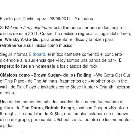
Escrito por: David López
28/09/2011
2 minutos
Si
Welcome 2 my nightmare
está llamado a ser uno de los mejores
discos de este 2011. Cooper ha decidido regresar al lugar del crimen,
el Whisky A-Go-Go
, para presentar el disco y también para
retrotraerse a sus inicios como músico.
Según informa
Billboard
, el mítico cantante comenzó el concierto
diciéndole a la audiencia que «Hoy somos una banda de bar».
El
repertorio fue un homenaje
a los clásicos del rock.
Clásicos como «Brown Sugar» de los Rolling
, «We Gotta Get Out
of This Place» de The Animals, fragmentos de «Another brick in the
wall» de Pink Floyd e invitados como Steve Hunter y Orianthi hicieron
el resto.
Uno de los momentos más destacados de la noche fue cuando el
guitarra de
The Doors, Robbie Kriege,
tocó con Cooper «Break on
through». La aparición de Ke$ha, que también colabora en el nuevo
disco del grupo, para cantar «School´s out» fue otro de los momentos
álgidos.