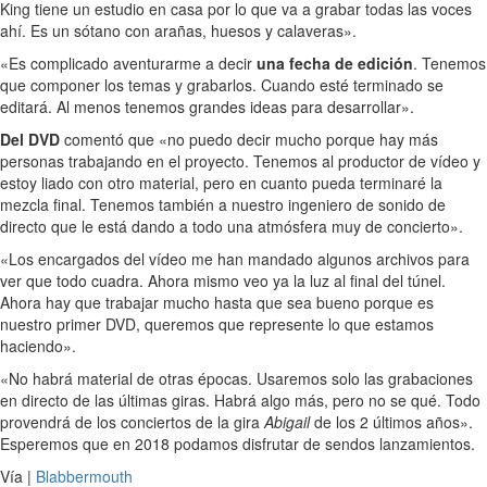
King tiene un estudio en casa por lo que va a grabar todas las voces
ahí. Es un sótano con arañas, huesos y calaveras».
«Es complicado aventurarme a decir
una fecha de edición
. Tenemos
que componer los temas y grabarlos. Cuando esté terminado se
editará. Al menos tenemos grandes ideas para desarrollar».
Del DVD
comentó que «no puedo decir mucho porque hay más
personas trabajando en el proyecto. Tenemos al productor de vídeo y
estoy liado con otro material, pero en cuanto pueda terminaré la
mezcla final. Tenemos también a nuestro ingeniero de sonido de
directo que le está dando a todo una atmósfera muy de concierto».
«Los encargados del vídeo me han mandado algunos archivos para
ver que todo cuadra. Ahora mismo veo ya la luz al final del túnel.
Ahora hay que trabajar mucho hasta que sea bueno porque es
nuestro primer DVD, queremos que represente lo que estamos
haciendo».
«No habrá material de otras épocas. Usaremos solo las grabaciones
en directo de las últimas giras. Habrá algo más, pero no se qué. Todo
provendrá de los conciertos de la gira
Abigail
de los 2 últimos años».
Esperemos que en 2018 podamos disfrutar de sendos lanzamientos.
Vía |
Blabbermouth