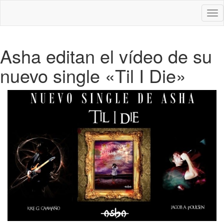
Des
nav
Asha editan el vídeo de su
nuevo single «Til I Die»