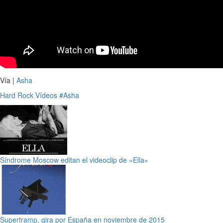
Vía |
Asha
Hard Rock
Vídeos
#Asha
Síndrome Moscow editan el videoclip de «Ella»
Supertramp, gira por España en noviembre de 2015