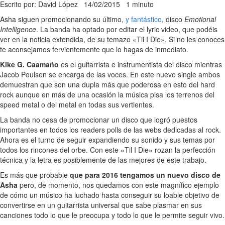
Escrito por: David López
14/02/2015
1 minuto
Asha siguen promocionando su último,
y fantástico
, disco
Emotional
Intelligence
. La banda ha optado por editar el lyric video, que podéis
ver en la noticia extendida, de su temazo «Til I Die». Si no les conoces
te aconsejamos fervientemente que lo hagas de inmediato.
Kike G. Caamaño
es el guitarrista e instrumentista del disco mientras
Jacob Poulsen se encarga de las voces. En este nuevo single ambos
demuestran que son una dupla más que poderosa en esto del hard
rock aunque en más de una ocasión la música pisa los terrenos del
speed metal o del metal en todas sus vertientes.
La banda no cesa de promocionar un disco que logró puestos
importantes en todos los readers polls de las webs dedicadas al rock.
Ahora es el turno de seguir expandiendo su sonido y sus temas por
todos los rincones del orbe. Con este «Til I Die» rozan la perfección
técnica y la letra es posiblemente de las mejores de este trabajo.
Es más que probable
que para 2016 tengamos un nuevo disco de
Asha
pero, de momento, nos quedamos con este magnífico ejemplo
de cómo un músico ha luchado hasta conseguir su loable objetivo de
convertirse en un guitarrista universal que sabe plasmar en sus
canciones todo lo que le preocupa y todo lo que le permite seguir vivo.