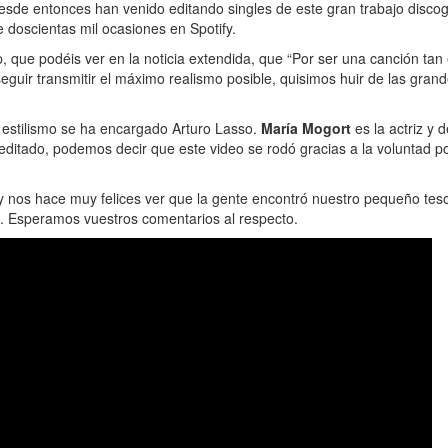
esde entonces han venido editando singles de este gran trabajo discográ
 doscientas mil ocasiones en Spotify.
, que podéis ver en la noticia extendida, que “Por ser una canción tan
onseguir transmitir el máximo realismo posible, quisimos huir de las g
l estilismo se ha encargado Arturo Lasso.
María Mogort
es la actriz y 
remeditado, podemos decir que este video se rodó gracias a la voluntad
 y nos hace muy felices ver que la gente encontró nuestro pequeño teso
. Esperamos vuestros comentarios al respecto.