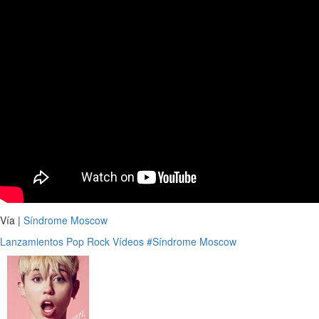
Vía |
Síndrome Moscow
Lanzamientos
Pop
Rock
Vídeos
#Síndrome Moscow