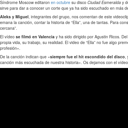
Síndrome Moscow editaron
en octubre
su disco
Ciudad Esmeralda
y d
sirve para dar a conocer un corte que ya ha sido escuchado en más de
Aleks y Miguel
, integrantes del grupo, nos comentan de este videoclip
emana la canción, contar la historia de “Ella”, una de tantas. Para c
cercana”.
El vídeo
se filmó en Valencia
y ha sido dirigido por Agustin Ricos. De
propia vida, su trabajo, su realidad. El video de “Ella” no fue algo p
profesión».
De la canción indican que «
siempre fue el hit escondido del disco
,
canción más escuchada de nuestra historia». Os dejamos con el vídeo