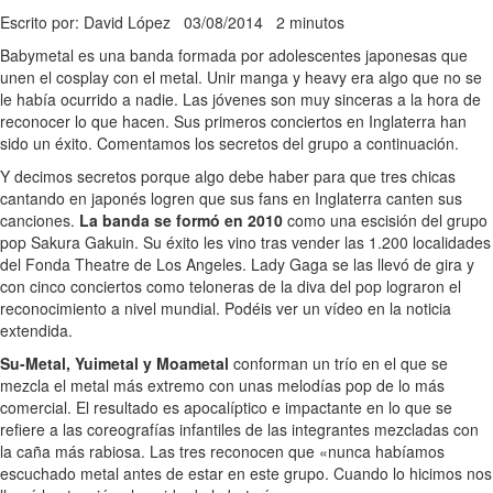
Escrito por: David López
03/08/2014
2 minutos
Babymetal es una banda formada por adolescentes japonesas que
unen el cosplay con el metal. Unir manga y heavy era algo que no se
le había ocurrido a nadie. Las jóvenes son muy sinceras a la hora de
reconocer lo que hacen. Sus primeros conciertos en Inglaterra han
sido un éxito. Comentamos los secretos del grupo a continuación.
Y decimos secretos porque algo debe haber para que tres chicas
cantando en japonés logren que sus fans en Inglaterra canten sus
canciones.
La banda se formó en 2010
como una escisión del grupo
pop Sakura Gakuin. Su éxito les vino tras vender las 1.200 localidades
del Fonda Theatre de Los Angeles. Lady Gaga se las llevó de gira y
con cinco conciertos como teloneras de la diva del pop lograron el
reconocimiento a nivel mundial. Podéis ver un vídeo en la noticia
extendida.
Su-Metal, Yuimetal y Moametal
conforman un trío en el que se
mezcla el metal más extremo con unas melodías pop de lo más
comercial. El resultado es apocalíptico e impactante en lo que se
refiere a las coreografías infantiles de las integrantes mezcladas con
la caña más rabiosa. Las tres reconocen que «nunca habíamos
escuchado metal antes de estar en este grupo. Cuando lo hicimos nos