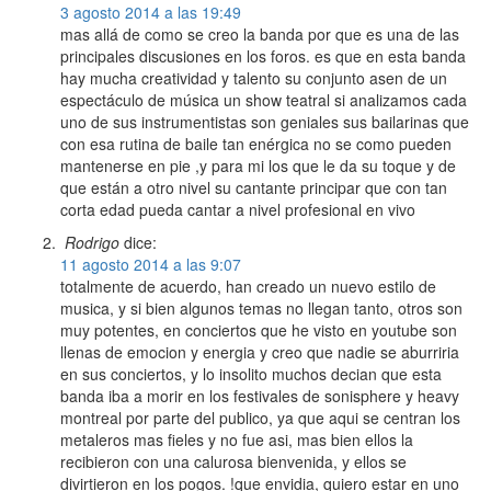
3 agosto 2014 a las 19:49
mas allá de como se creo la banda por que es una de las
principales discusiones en los foros. es que en esta banda
hay mucha creatividad y talento su conjunto asen de un
espectáculo de música un show teatral si analizamos cada
uno de sus instrumentistas son geniales sus bailarinas que
con esa rutina de baile tan enérgica no se como pueden
mantenerse en pie ,y para mi los que le da su toque y de
que están a otro nivel su cantante principar que con tan
corta edad pueda cantar a nivel profesional en vivo
Rodrigo
dice:
11 agosto 2014 a las 9:07
totalmente de acuerdo, han creado un nuevo estilo de
musica, y si bien algunos temas no llegan tanto, otros son
muy potentes, en conciertos que he visto en youtube son
llenas de emocion y energia y creo que nadie se aburriria
en sus conciertos, y lo insolito muchos decian que esta
banda iba a morir en los festivales de sonisphere y heavy
montreal por parte del publico, ya que aqui se centran los
metaleros mas fieles y no fue asi, mas bien ellos la
recibieron con una calurosa bienvenida, y ellos se
divirtieron en los pogos. !que envidia, quiero estar en uno