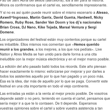
Pau de Sant Adrià del Besòs (Barcelona), iba a ser para la historia.
Ahora os confirmamos que el cartel es, sencillamente impresionante.
Y si no es así quién puede reunir sobre el mismo escenario a
Alesso,
Axwell^Ingrosso, Martin Garrix, David Guetta, Hardwell, Nicky
Romero, Ruby Rose, Sander Van Doorn y los dj’s nacionales
Brian Cross, DJ Nano, Kike Tejada, Marsal Ventura y Sergi
Domene
.
Los organizadores del festival están muy contentos porque su cartel
es imbatible. Ellos mismos nos comentan que «
Hemos querido
reunir a los grandes
, a los mejores, a los que nos pedíais». Live
Nation y Atres Media se han unido para darle forma a una cita
ineludible con la mejor música electrónica y en el mejor marco posible.
La edición del año pasado batió todos los récords. Este año piensan
hacer exactamente lo mismo: esforzarse por mejorar y por darles a
todos los asistentes aquello por lo que han pagado y un poco más.
Esa es la idea, dar más de aquello por lo que se paga. Convertir este
festival en una cita importante en todo el viejo continente.
Las entradas ya están a la venta al mejor precio posible. De vosotros
depende asistir o no pero, teniendo en cuenta el cartel, pensamos que
sería mejor ir a que te lo contasen. De ti depende. Esperamos
vuestras opiniones sobre el cartel y sobre vuestra asistencia a tan