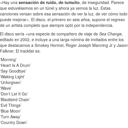
«Hay una
sensación de ruido, de tumulto
, de inseguridad. Parece
que estuviésemos en un túnel y ahora ya vemos la luz. Estas
canciones versan sobre esa sensación de ver la luz, de ver cómo todo
puede mejorar». El disco, el primero en seis años, supone el regreso
de un artista completo que siempre optó por la independencia.
El disco sería «una especie de compañero de viaje de
Sea Change
,
editado en 2002, e incluye a una larga nómina de invitados entre los
que destacamos a Smokey Hormel, Roger Joseph Manning Jr y Jason
Falkner. El tracklist es:
‘Morning’
‘Heart Is A Drum’
‘Say Goodbye’
‘Waking Light’
‘Unforgiven’
‘Wave’
‘Don’t Let It Go’
‘Blackbird Chain’
‘Evil Things’
‘Blue Moon’
‘Turn Away’
‘Country Down’