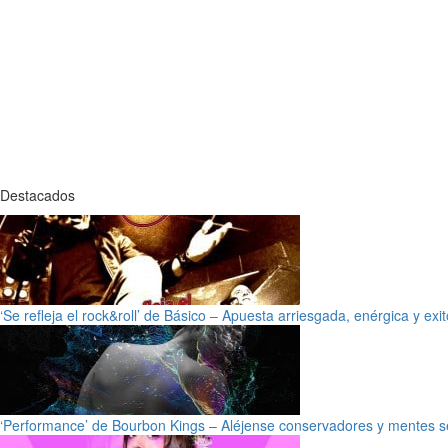
Destacados
‘Se refleja el rock&roll’ de Básico – Apuesta arriesgada, enérgica y exi
‘Performance’ de Bourbon Kings – Aléjense conservadores y mentes s