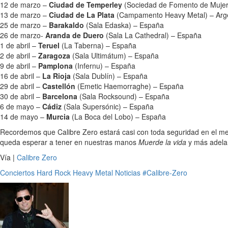
12 de marzo –
Ciudad de Temperley
(Sociedad de Fomento de Mujere
13 de marzo –
Ciudad de La Plata
(Campamento Heavy Metal) – Arg
25 de marzo –
Barakaldo
(Sala Edaska) – España
26 de marzo-
Aranda de Duero
(Sala La Cathedral) – España
1 de abril –
Teruel
(La Taberna) – España
2 de abril –
Zaragoza
(Sala Ultimátum) – España
9 de abril –
Pamplona
(Infernu) – España
16 de abril –
La Rioja
(Sala Dublín) – España
29 de abril –
Castellón
(Emetic Haemorraghe) – España
30 de abril –
Barcelona
(Sala Rocksound) – España
6 de mayo –
Cádiz
(Sala Supersónic) – España
14 de mayo –
Murcia
(La Boca del Lobo) – España
Recordemos que Calibre Zero estará casi con toda seguridad en el m
queda esperar a tener en nuestras manos
Muerde la vida
y más adelan
Vía |
Calibre Zero
Conciertos
Hard Rock
Heavy Metal
Noticias
#Calibre-Zero