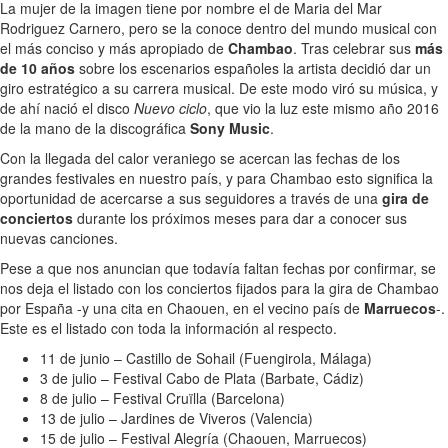
La mujer de la imagen tiene por nombre el de Maria del Mar
Rodriguez Carnero, pero se la conoce dentro del mundo musical con
el más conciso y más apropiado de
Chambao
. Tras celebrar sus
más
de 10 años
sobre los escenarios españoles la artista decidió dar un
giro estratégico a su carrera musical. De este modo viró su música, y
de ahí nació el disco
Nuevo ciclo
, que vio la luz este mismo año 2016
de la mano de la discográfica
Sony Music
.
Con la llegada del calor veraniego se acercan las fechas de los
grandes festivales en nuestro país, y para Chambao esto significa la
oportunidad de acercarse a sus seguidores a través de una
gira de
conciertos
durante los próximos meses para dar a conocer sus
nuevas canciones.
Pese a que nos anuncian que todavía faltan fechas por confirmar, se
nos deja el listado con los conciertos fijados para la gira de Chambao
por España -y una cita en Chaouen, en el vecino país de
Marruecos
-.
Este es el listado con toda la información al respecto.
11 de junio – Castillo de Sohail (Fuengirola, Málaga)
3 de julio – Festival Cabo de Plata (Barbate, Cádiz)
8 de julio – Festival Cruïlla (Barcelona)
13 de julio – Jardines de Viveros (Valencia)
15 de julio – Festival Alegría (Chaouen, Marruecos)