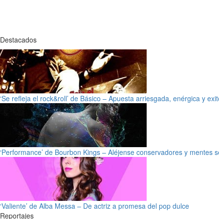
Destacados
‘Se refleja el rock&roll’ de Básico – Apuesta arriesgada, enérgica y exi
‘Performance’ de Bourbon Kings – Aléjense conservadores y mentes s
‘Valiente’ de Alba Messa – De actriz a promesa del pop dulce
Reportajes