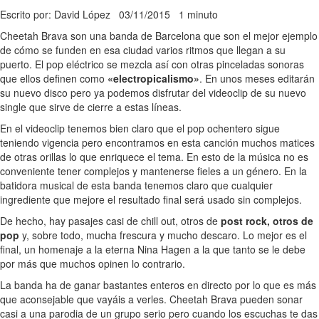
Escrito por: David López
03/11/2015
1 minuto
Cheetah Brava son una banda de Barcelona que son el mejor ejemplo
de cómo se funden en esa ciudad varios ritmos que llegan a su
puerto. El pop eléctrico se mezcla así con otras pinceladas sonoras
que ellos definen como
«electropicalismo»
. En unos meses editarán
su nuevo disco pero ya podemos disfrutar del videoclip de su nuevo
single que sirve de cierre a estas líneas.
En el videoclip tenemos bien claro que el pop ochentero sigue
teniendo vigencia pero encontramos en esta canción muchos matices
de otras orillas lo que enriquece el tema. En esto de la música no es
conveniente tener complejos y mantenerse fieles a un género. En la
batidora musical de esta banda tenemos claro que cualquier
ingrediente que mejore el resultado final será usado sin complejos.
De hecho, hay pasajes casi de chill out, otros de
post rock, otros de
pop
y, sobre todo, mucha frescura y mucho descaro. Lo mejor es el
final, un homenaje a la eterna Nina Hagen a la que tanto se le debe
por más que muchos opinen lo contrario.
La banda ha de ganar bastantes enteros en directo por lo que es más
que aconsejable que vayáis a verles. Cheetah Brava pueden sonar
casi a una parodia de un grupo serio pero cuando los escuchas te das