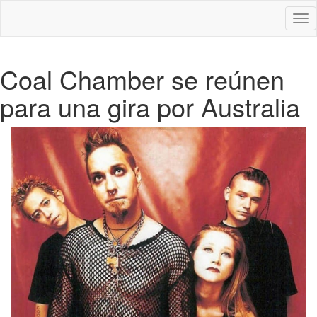
Des
nav
Coal Chamber se reúnen
para una gira por Australia