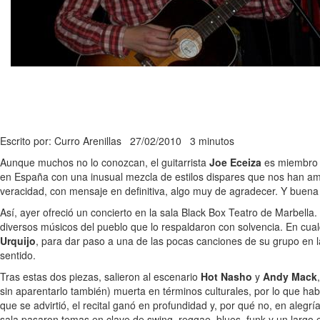
Escrito por: Curro Arenillas
27/02/2010
3 minutos
Aunque muchos no lo conozcan, el guitarrista
Joe Eceiza
es miembro 
en España con una inusual mezcla de estilos dispares que nos han ampl
veracidad, con mensaje en definitiva, algo muy de agradecer. Y buena p
Así, ayer ofreció un concierto en la sala Black Box Teatro de Marbella
diversos músicos del pueblo que lo respaldaron con solvencia. En cua
Urquijo
, para dar paso a una de las pocas canciones de su grupo en 
sentido.
Tras estas dos piezas, salieron al escenario
Hot Nasho
y
Andy Mack
sin aparentarlo también) muerta en términos culturales, por lo que h
que se advirtió, el recital ganó en profundidad y, por qué no, en alegrí
sala pasaron temas en clave de swing, reggae, blues, funk y un largo e