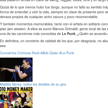
Quizá de lo que menos hubo fue tango, aunque no faltó su sentido trág
forma de entender y vivir la vida, siempre en clave de presente pero
densos propios de cualquier antro oscuro y poco recomendable.
Y también momentos memorables, tanto con el artista en solitario como
plan jam session. A ellos se sumó Marcos Grimaldi, genio local de las 
una de las canciones más conocidas de
Le Punk
,
¿Quién se acuerda 
En definitiva, un concierto de calidad de los que, por desgracia, no a
sea.
Conciertos
Crónicas
Rock
#Bob-Dylan
#Le-Punk
Maldita Nerea, todos los detalles de su gira