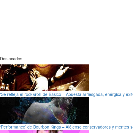
Destacados
‘Se refleja el rock&roll’ de Básico – Apuesta arriesgada, enérgica y exi
‘Performance’ de Bourbon Kings – Aléjense conservadores y mentes s