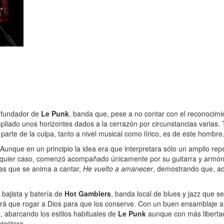
fundador de
Le Punk
, banda que, pese a no contar con el reconoci
iado unos horizontes dados a la cerrazón por circunstancias varias. T
arte de la culpa, tanto a nivel musical como lírico, es de este hombre
. Aunque en un principio la idea era que interpretara sólo un amplio re
lquier caso, comenzó acompañado únicamente por su guitarra y armónic
las que se anima a cantar,
He vuelto a amanecer
, demostrando que, ad
, bajista y batería de
Hot Gamblers
, banda local de blues y jazz que 
abrá que rogar a Dios para que los conserve. Con un buen ensamblaje a
a, abarcando los estilos habituales de
Le Punk
aunque con más libertad
tcétera.