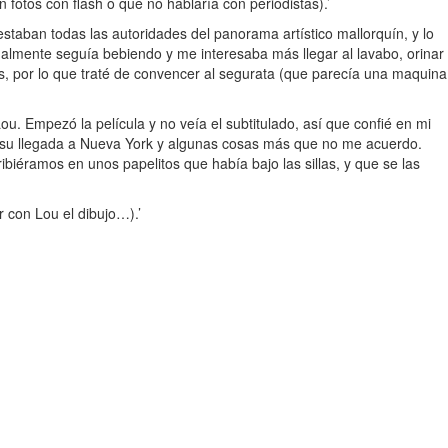
fotos con flash o que no hablaría con periodistas).’
staban todas las autoridades del panorama artístico mallorquín, y lo
ualmente seguía bebiendo y me interesaba más llegar al lavabo, orinar
s, por lo que traté de convencer al segurata (que parecía una maquina
. Empezó la película y no veía el subtitulado, así que confié en mi
a, su llegada a Nueva York y algunas cosas más que no me acuerdo.
ibiéramos en unos papelitos que había bajo las sillas, y que se las
r con Lou el dibujo…).’