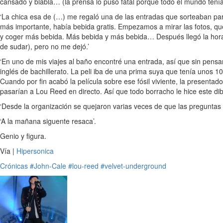
cansado y blabla… (la prensa lo puso fatal porqué todo el mundo tenía 
‘La chica esa de (…) me regaló una de las entradas que sorteaban para 
más importante, había bebida gratis. Empezamos a mirar las fotos, qu
y coger más bebida. Más bebida y más bebida… Después llegó la hora d
de sudar), pero no me dejó.’
‘En uno de mis viajes al baño encontré una entrada, así que sin pensa
inglés de bachillerato. La peli iba de una prima suya que tenía unos 
Cuando por fin acabó la película sobre ese fósil viviente, la presenta
pasarían a Lou Reed en directo. Así que todo borracho le hice este dibu
‘Desde la organización se quejaron varias veces de que las preguntas s
‘A la mañana siguente resaca’.
Genio y figura.
Vía |
Hipersonica
Crónicas
#John-Cale
#lou-reed
#velvet-underground