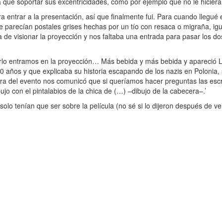
que soportar sus excentricidades, como por ejemplo que no le hicieran 
entrar a la presentación, así que finalmente fui. Para cuando llegué e
e parecían postales grises hechas por un tío con resaca o migraña, ig
e visionar la proyección y nos faltaba una entrada para pasar los do
rlo entramos en la proyección… Más bebida y más bebida y apareció Lou
100 años y que explicaba su historia escapando de los nazis en Poloni
dora del evento nos comunicó que si queríamos hacer preguntas las escr
jo con el pintalabios de la chica de (…) –dibujo de la cabecera–.’
olo tenían que ser sobre la película (no sé si lo dijeron después de ve