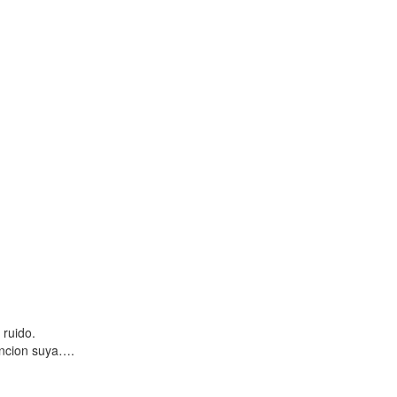
 ruido.
ancion suya….