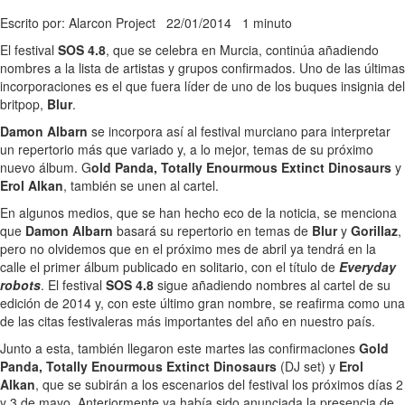
Escrito por: Alarcon Project
22/01/2014
1 minuto
El festival
SOS 4.8
, que se celebra en Murcia, continúa añadiendo
nombres a la lista de artistas y grupos confirmados. Uno de las últimas
incorporaciones es el que fuera líder de uno de los buques insignia del
britpop,
Blur
.
Damon Albarn
se incorpora así al festival murciano para interpretar
un repertorio más que variado y, a lo mejor, temas de su próximo
nuevo álbum. G
old Panda, Totally Enourmous Extinct Dinosaurs
y
Erol Alkan
, también se unen al cartel.
En algunos medios, que se han hecho eco de la noticia, se menciona
que
Damon Albarn
basará su repertorio en temas de
Blur
y
Gorillaz
,
pero no olvidemos que en el próximo mes de abril ya tendrá en la
calle el primer álbum publicado en solitario, con el título de
Everyday
robots
. El festival
SOS 4.8
sigue añadiendo nombres al cartel de su
edición de 2014 y, con este último gran nombre, se reafirma como una
de las citas festivaleras más importantes del año en nuestro país.
Junto a esta, también llegaron este martes las confirmaciones
Gold
Panda, Totally Enourmous Extinct Dinosaurs
(DJ set) y
Erol
Alkan
, que se subirán a los escenarios del festival los próximos días 2
y 3 de mayo. Anteriormente ya había sido anunciada la presencia de