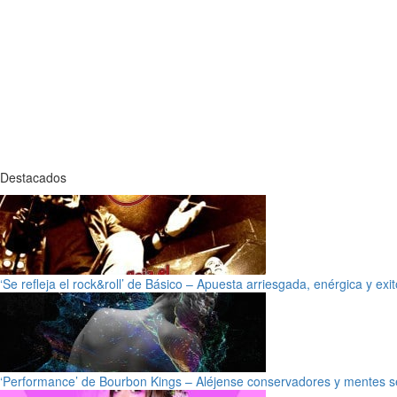
Destacados
‘Se refleja el rock&roll’ de Básico – Apuesta arriesgada, enérgica y exi
‘Performance’ de Bourbon Kings – Aléjense conservadores y mentes s