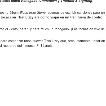
 discos como
Renegade
,
Chinatown
y
Thunder & Lighting
,
nuestro álbum
Blood from Stone
, además de escribir canciones para un
e
tocar con Thin Lizzy era como viajar en un tren fuera de control
 el viento, para ti y para mí es un renegado’. ¡Las fechas en vivo de
para comenzar unos nuevos Thin Lizzy que, presuntamente, tendrían
 recuerdo del inmenso Phil Lynott.