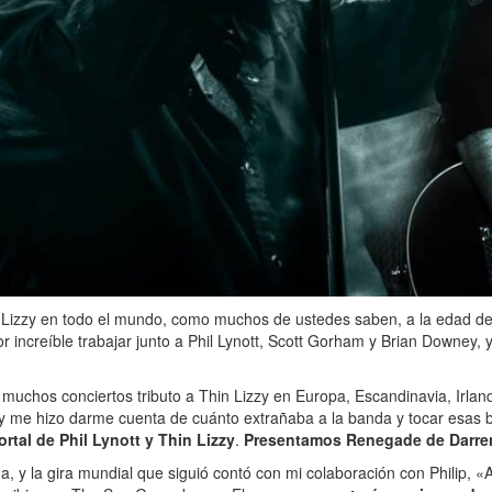
hin Lizzy en todo el mundo, como muchos de ustedes saben, a la edad d
r increíble trabajar junto a Phil Lynott, Scott Gorham y Brian Downey,
n muchos conciertos tributo a Thin Lizzy en Europa, Escandinavia, Irland
me hizo darme cuenta de cuánto extrañaba a la banda y tocar esas bril
rtal de Phil Lynott y Thin Lizzy
.
Presentamos Renegade de Darre
a, y la gira mundial que siguió contó con mi colaboración con Philip, 