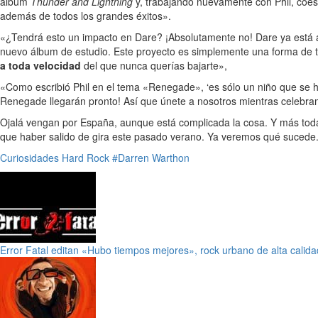
álbum
Thunder and Lightning
y, trabajando nuevamente con Phil, co
además de todos los grandes éxitos».
«¿Tendrá esto un impacto en Dare? ¡Absolutamente no! Dare ya está
nuevo álbum de estudio. Este proyecto es simplemente una forma de 
a toda velocidad
del que nunca querías bajarte»,
«Como escribió Phil en el tema «Renegade», ‘es sólo un niño que se ha
Renegade llegarán pronto! Así que únete a nosotros mientras celebramo
Ojalá vengan por España, aunque está complicada la cosa. Y más to
que haber salido de gira este pasado verano. Ya veremos qué sucede.
Curiosidades
Hard Rock
#Darren Warthon
Error Fatal editan «Hubo tiempos mejores», rock urbano de alta calida