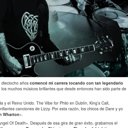
e dieciocho años
comencé mi carrera tocando con tan legendario
 y los muchos músicos brillantes que desde entonces han sido parte de
a y el Reino Unido. The Vibe for Philo en Dublín, King’s Call,
lantes canciones de Lizzy. Por esta razón, los chicos de Dare y yo
n Wharton
».
«Angel Of Death». Después de esa gira de gran éxito, grabamos el