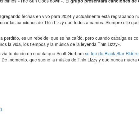
escribimos «The Sun Goes down». El
grupo presentará canciones de
 agregando fechas en vivo para 2024 y actualmente está regrabando 
tocar las canciones de Thin Lizzy que todos amamos. Siempre dije qu
 perdido, es un rebelde, que se ha caído, pero cuando cabalga es como
s la vida, los tiempos y la música de la leyenda Thin Lizzy».
davía teniendo en cuenta que Scott Gorham
se fue de Black Star Riders
 De momento, que suene la música de Thin Lizzy y que nunca muera el
d