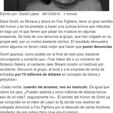
Escrito por: David López
08/10/2010
1 minuto
Dave Grohl, ex Nirvana y ahora en Foo Fighters, tiene un gran sentido
del humor y se ha prestado a hacer una curiosa broma que ridiculiza
el trago por el que tienen que pasar los músicos en algunas
ocasiones. Se trata de una denuncia al grupo, que han colgado en su
propia web, por un motivo bastante cómico. El resultado demuestra
cómo algunos no tienen nada mejor que hacer que
poner denuncias
.
Grohl aparece, como podéis ver al final de este post, bastante
circunspecto y comenta que «Tras haber ido a un concierto de
Scissors Sisters, el cantante Jake Shears mostró un testículo por
accidente. Denuncio al grupo, al local y a la empresa de venta de
entradas
por 75 millones de dólares
en concepto de daños y
perjuicios».
«Cada noche,
cuando me acuesto, veo su testículo
. Da igual que
cierre los ojos. ¿Pueden setenta y cinco millones de dólares borrar
eso de mi vida?, seguramente no». El sentido del humor de Grohl ya
se comprobó en el video de Learn to fly donde tras vestirse de
colegiala denunció a Foo Fighters por el desnudo de varios hombres
alrededor de esa pobre chica (que era él mismo).