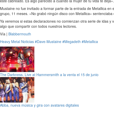
esté cabreado. Es algo parecido a cuando la mujer de tu vida te deja».
Mustaine no fue invitado a formar parte de la entrada de Metallica en
grupo, 11 meses. «No grabó ningún disco con Metallica» sentenciaba e
Ya veremos si estas declaraciones no comienzan otra serie de idas y 
algo que compartir con todos nuestros lectores.
Vía |
Blabbermouth
Heavy Metal
Noticias
#Dave-Mustaine
#Megadeth
#Metallica
The Darkness, Live at Hammersmith a la venta el 15 de junio
Abba, nueva música y gira con avatares digitales