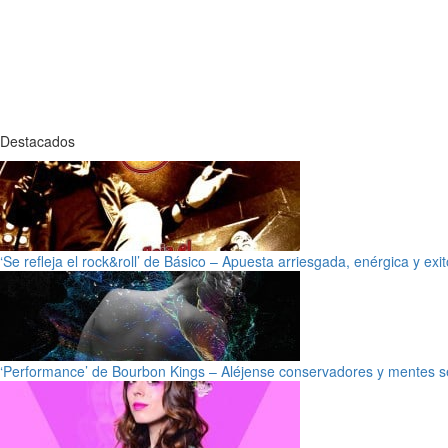
Destacados
‘Se refleja el rock&roll’ de Básico – Apuesta arriesgada, enérgica y exi
‘Performance’ de Bourbon Kings – Aléjense conservadores y mentes s