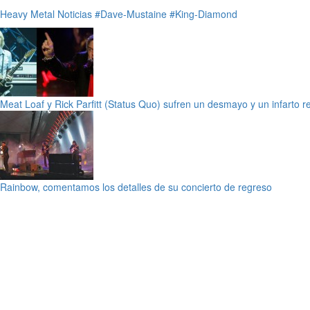
Heavy Metal
Noticias
#Dave-Mustaine
#King-Diamond
Meat Loaf y Rick Parfitt (Status Quo) sufren un desmayo y un infarto 
Rainbow, comentamos los detalles de su concierto de regreso