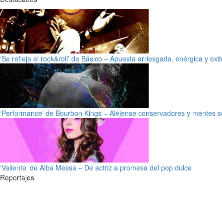
‘Se refleja el rock&roll’ de Básico – Apuesta arriesgada, enérgica y exi
‘Performance’ de Bourbon Kings – Aléjense conservadores y mentes s
‘Valiente’ de Alba Messa – De actriz a promesa del pop dulce
Reportajes