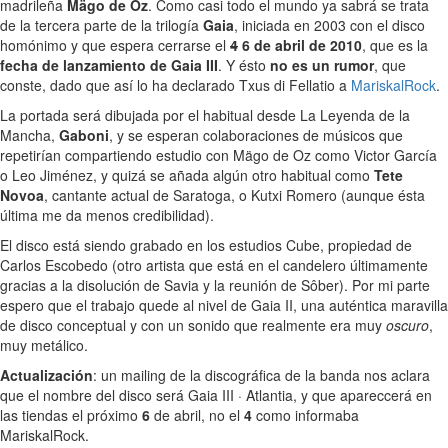
madrileña
Mägo de Oz
. Como casi todo el mundo ya sabrá se trata
de la tercera parte de la trilogía
Gaia
, iniciada en 2003 con el disco
homónimo y que espera cerrarse el
4
6 de abril de 2010
, que es la
fecha de lanzamiento de Gaia III
. Y ésto
no es un rumor
, que
conste, dado que así lo ha declarado Txus di Fellatio a
MariskalRock
.
La portada será dibujada por el habitual desde La Leyenda de la
Mancha,
Gaboni
, y se esperan colaboraciones de músicos que
repetirían compartiendo estudio con Mägo de Oz como Victor García
o Leo Jiménez, y quizá se añada algún otro habitual como
Tete
Novoa
, cantante actual de Saratoga, o Kutxi Romero (aunque ésta
última me da menos credibilidad).
El disco está siendo grabado en los estudios Cube, propiedad de
Carlos Escobedo (otro artista que está en el candelero últimamente
gracias a la disolución de Savia y la reunión de Sôber). Por mi parte
espero que el trabajo quede al nivel de Gaia II, una auténtica maravilla
de disco conceptual y con un sonido que realmente era muy
oscuro
,
muy metálico.
Actualización
: un mailing de la discográfica de la banda nos aclara
que el nombre del disco será Gaia III · Atlantia, y que apareccerá en
las tiendas el próximo
6
de abril, no el
4
como informaba
MariskalRock.