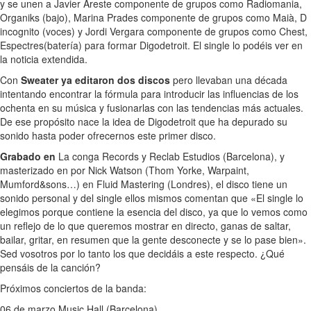
y se unen a Javier Areste componente de grupos como Radiomania,
Organiks (bajo), Marina Prades componente de grupos como Maià, D
incognito (voces) y Jordi Vergara componente de grupos como Chest,
Espectres(batería) para formar Digodetroit. El single lo podéis ver en
la noticia extendida.
Con
Sweater ya editaron dos discos
pero llevaban una década
intentando encontrar la fórmula para introducir las influencias de los
ochenta en su música y fusionarlas con las tendencias más actuales.
De ese propósito nace la idea de Digodetroit que ha depurado su
sonido hasta poder ofrecernos este primer disco.
Grabado en
La conga Records y Reclab Estudios (Barcelona), y
masterizado en por Nick Watson (Thom Yorke, Warpaint,
Mumford&sons…) en Fluid Mastering (Londres), el disco tiene un
sonido personal y del single ellos mismos comentan que «El single lo
elegimos porque contiene la esencia del disco, ya que lo vemos como
un reflejo de lo que queremos mostrar en directo, ganas de saltar,
bailar, gritar, en resumen que la gente desconecte y se lo pase bien».
Sed vosotros por lo tanto los que decidáis a este respecto. ¿Qué
pensáis de la canción?
Próximos conciertos de la banda:
06 de marzo Music Hall (Barcelona)