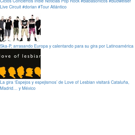
Ciclos
Conciertos
Indie
Noticias
Pop
Rock
#Babasónicos
#Budweiser
Live Circuit
#dorian
#Tour Atlántico
Ska-P, arrasando Europa y calentando para su gira por Latinoamérica
La gira ‘Espejos y espejismos’ de Love of Lesbian visitará Cataluña,
Madrid… y México