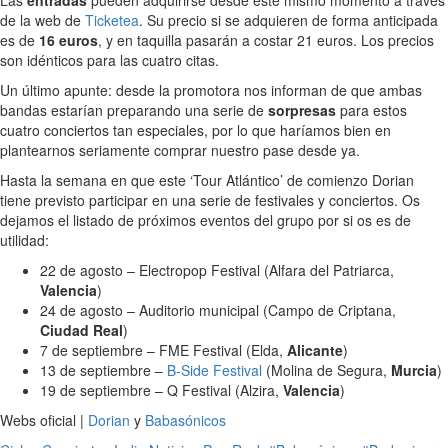
Las
entradas
pueden adquirirse desde este mismo momento a través
de la web de
Ticketea
. Su precio si se adquieren de forma anticipada
es de
16 euros
, y en taquilla pasarán a costar 21 euros. Los precios
son idénticos para las cuatro citas.
Un último apunte: desde la promotora nos informan de que ambas
bandas estarían preparando una serie de
sorpresas
para estos
cuatro conciertos tan especiales, por lo que haríamos bien en
plantearnos seriamente comprar nuestro pase desde ya.
Hasta la semana en que este ‘Tour Atlántico’ de comienzo Dorian
tiene previsto participar en una serie de festivales y conciertos. Os
dejamos el listado de próximos eventos del grupo por si os es de
utilidad:
22 de agosto – Electropop Festival (Alfara del Patriarca,
Valencia
)
24 de agosto – Auditorio municipal (Campo de Criptana,
Ciudad Real
)
7 de septiembre – FME Festival (Elda,
Alicante
)
13 de septiembre –
B-Side Festival
(Molina de Segura,
Murcia
)
19 de septiembre – Q Festival (Alzira,
Valencia
)
Webs oficial |
Dorian
y
Babasónicos