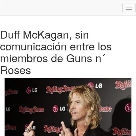
Des
nav
Duff McKagan, sin
comunicación entre los
miembros de Guns n´
Roses