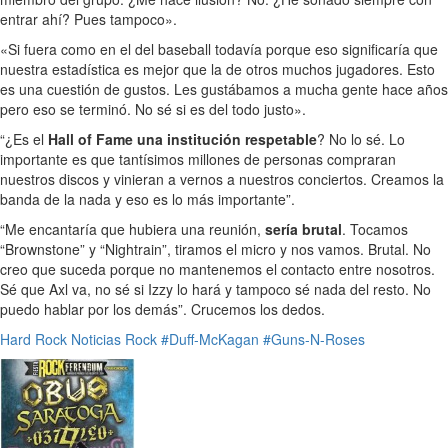
entrar ahí? Pues tampoco».
«Si fuera como en el del baseball todavía porque eso significaría que
nuestra estadística es mejor que la de otros muchos jugadores. Esto
es una cuestión de gustos. Les gustábamos a mucha gente hace años
pero eso se terminó. No sé si es del todo justo».
“¿Es el
Hall of Fame una institución respetable
? No lo sé. Lo
importante es que tantísimos millones de personas compraran
nuestros discos y vinieran a vernos a nuestros conciertos. Creamos la
banda de la nada y eso es lo más importante”.
“Me encantaría que hubiera una reunión,
sería brutal
. Tocamos
“Brownstone” y “Nightrain”, tiramos el micro y nos vamos. Brutal. No
creo que suceda porque no mantenemos el contacto entre nosotros.
Sé que Axl va, no sé si Izzy lo hará y tampoco sé nada del resto. No
puedo hablar por los demás”. Crucemos los dedos.
Hard Rock
Noticias
Rock
#Duff-McKagan
#Guns-N-Roses