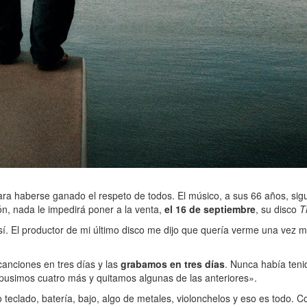
para haberse ganado el respeto de todos. El músico, a sus 66 años, si
ión, nada le impedirá poner a la venta,
el 16 de septiembre
, su disco
T
 El productor de mi último disco me dijo que quería verme una vez más
anciones en tres días y las
grabamos en tres días
. Nunca había tenid
usimos cuatro más y quitamos algunas de las anteriores».
teclado, batería, bajo, algo de metales, violonchelos y eso es todo. Co