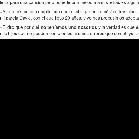
letra para una canción pero ponerle una melodía a sus letras es algo
«Ahora mismo no compito con nadie, mi lugar en la música, tras cincu
mi pareja David, con el que llevo 20 años, y yo nos propusimos adopta
«Él dijo que por qué
no teníamos uno nosotros
y la verdad es que e
mis hijos que no pueden cometer los mismos errores que cometí yo». 