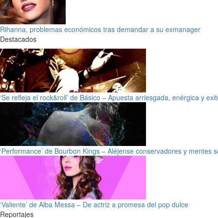
Rihanna, problemas económicos tras demandar a su exmanager
Destacados
‘Se refleja el rock&roll’ de Básico – Apuesta arriesgada, enérgica y exi
‘Performance’ de Bourbon Kings – Aléjense conservadores y mentes s
‘Valiente’ de Alba Messa – De actriz a promesa del pop dulce
Reportajes