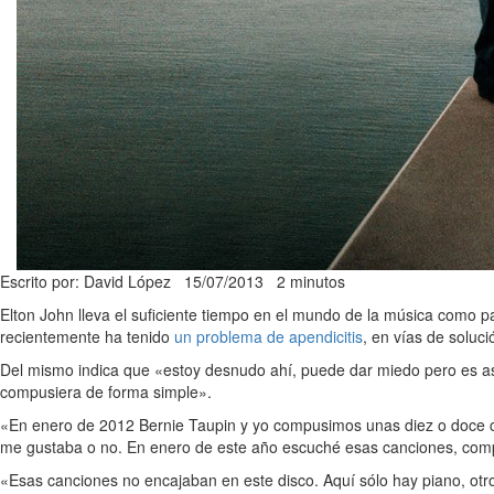
Escrito por: David López
15/07/2013
2 minutos
Elton John lleva el suficiente tiempo en el mundo de la música como 
recientemente ha tenido
un problema de apendicitis
, en vías de soluc
Del mismo indica que «estoy desnudo ahí, puede dar miedo pero es así.
compusiera de forma simple».
«En enero de 2012 Bernie Taupin y yo compusimos unas diez o doce c
me gustaba o no. En enero de este año escuché esas canciones, comp
«Esas canciones no encajaban en este disco. Aquí sólo hay piano, otro 