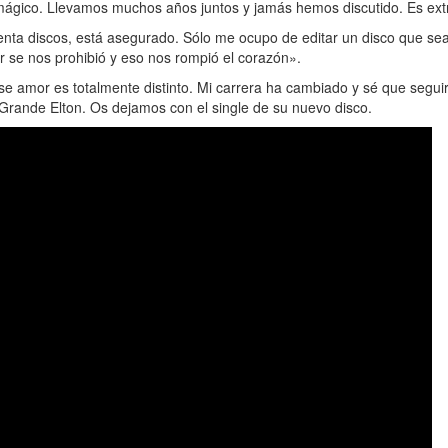
 mágico. Llevamos muchos años juntos y jamás hemos discutido. Es ext
enta discos, está asegurado. Sólo me ocupo de editar un disco que se
r se nos prohibió y eso nos rompió el corazón».
se amor es totalmente distinto. Mi carrera ha cambiado y sé que segu
Grande Elton. Os dejamos con el single de su nuevo disco.