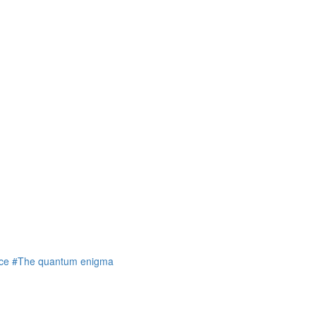
ce
#The quantum enigma