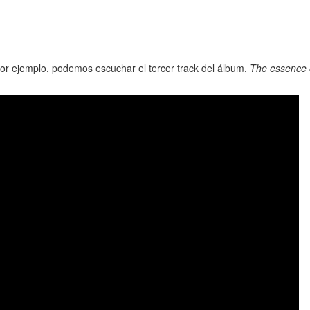
por ejemplo, podemos escuchar el tercer track del álbum,
The essence o