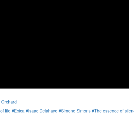
 Orchard
f life
#Epica
#Isaac Delahaye
#Simone Simons
#The essence of silen