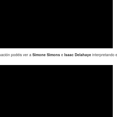
uación podéis ver a
Simone Simons
e
Isaac Delahaye
interpretando 