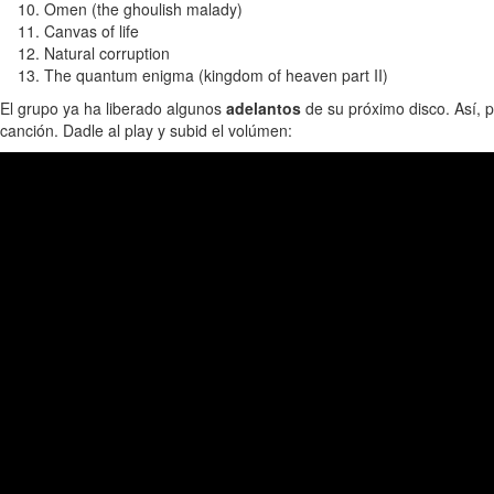
Omen (the ghoulish malady)
Canvas of life
Natural corruption
The quantum enigma (kingdom of heaven part II)
El grupo ya ha liberado algunos
adelantos
de su próximo disco. Así, 
canción. Dadle al play y subid el volúmen: