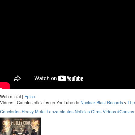
Web oficial |
Epica
Vídeos | Canales oficiales en YouTube de
Nuclear Blast Records
y
The
Conciertos
Heavy Metal
Lanzamientos
Noticias
Otros
Vídeos
#Canvas o