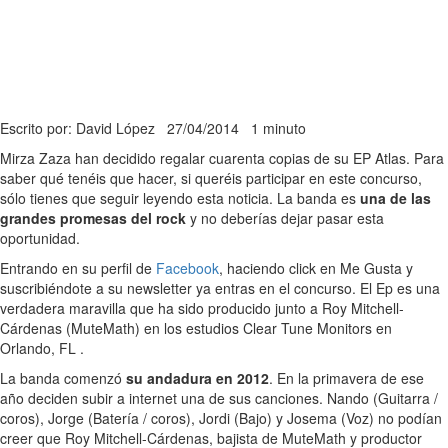
Escrito por: David López
27/04/2014
1 minuto
Mirza Zaza han decidido regalar cuarenta copias de su EP Atlas. Para
saber qué tenéis que hacer, si queréis participar en este concurso,
sólo tienes que seguir leyendo esta noticia. La banda es
una de las
grandes promesas del rock
y no deberías dejar pasar esta
oportunidad.
Entrando en su perfil de
Facebook
, haciendo click en Me Gusta y
suscribiéndote a su newsletter ya entras en el concurso. El Ep es una
verdadera maravilla que ha sido producido junto a Roy Mitchell-
Cárdenas (MuteMath) en los estudios Clear Tune Monitors en
Orlando, FL .
La banda comenzó
su andadura en 2012
. En la primavera de ese
año deciden subir a internet una de sus canciones. Nando (Guitarra /
coros), Jorge (Batería / coros), Jordi (Bajo) y Josema (Voz) no podían
creer que Roy Mitchell-Cárdenas, bajista de MuteMath y productor