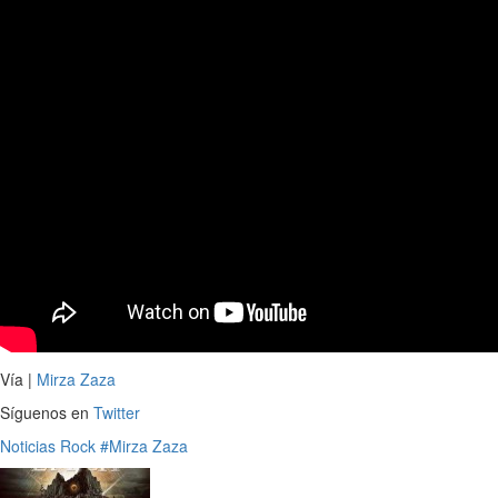
Vía |
Mirza Zaza
Síguenos en
Twitter
Noticias
Rock
#Mirza Zaza