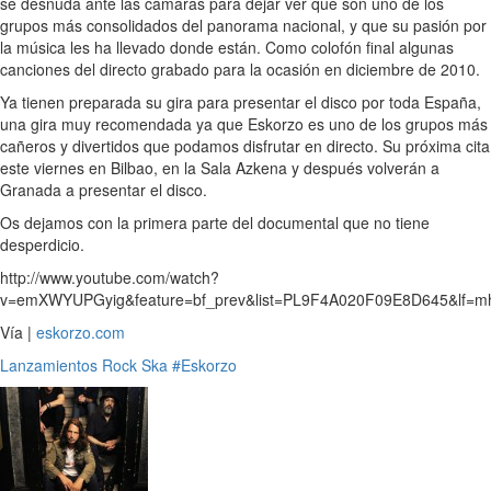
se desnuda ante las cámaras para dejar ver que son uno de los
grupos más consolidados del panorama nacional, y que su pasión por
la música les ha llevado donde están. Como colofón final algunas
canciones del directo grabado para la ocasión en diciembre de 2010.
Ya tienen preparada su gira para presentar el disco por toda España,
una gira muy recomendada ya que Eskorzo es uno de los grupos más
cañeros y divertidos que podamos disfrutar en directo. Su próxima cita
este viernes en Bilbao, en la Sala Azkena y después volverán a
Granada a presentar el disco.
Os dejamos con la primera parte del documental que no tiene
desperdicio.
http://www.youtube.com/watch?
v=emXWYUPGyig&feature=bf_prev&list=PL9F4A020F09E8D645&lf=mh
Vía |
eskorzo.com
Lanzamientos
Rock
Ska
#Eskorzo