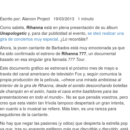
Escrito por: Alarcon Project
19/03/2013
1 minuto
Como sabéis,
Rihanna
está en plena presentación de su álbum
Unapologetic
y, para dar publicidad al evento,
se ideó realizar una
gira de conciertos muy especial
. ¿Lo recordáis?
Ahora, la joven cantante de Barbados está muy emocionada ya que
ha sido confirmado el estreno de
Rihanna 777
, un documental
basado en esa singular gira llamada
777 Tour
.
Este documento gráfico se estrenará el próximo mes de mayo a
través del canal americano de televisión Fox y, según comunica la
propia producción de la película, «
ofrece una mirada ambiciosa al
interior de la gira de Rihanna, desde el sonido descorchando botellas
de champán en el avión, hasta el caos entre bastidores para las
presentaciones en todo el mundo
«. No se que pensáis vosotros, pero
creo que esta visión tan frívola tampoco despertará un gran interés,
en cuanto a lo musical se refiere. Más bien, es una rareza para
seguidores de la cantante.
No hay que negar las pasiones (y odios) que despierta la estrella pop
ya que, tras su aparente estilismo más que discutible y discutido, está